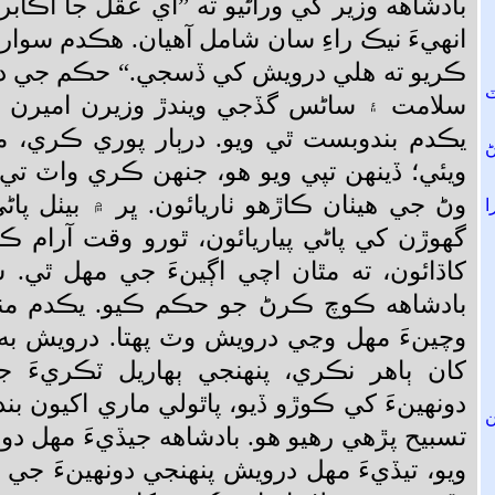
بادشاهه وزير کي وراڻيو ته ”اي عقل جا اڪابر و
انهيءَ نيڪ راءِ سان شامل آهيان. هڪدم سوار
ڪريو ته هلي درويش کي ڏسجي.“ حڪم جي دير
سلامت ۽ ساڻس گڏجي ويندڙ وزيرن اميرن 
يڪدم بندوبست ٿي ويو. درٻار پوري ڪري،
ويئي؛ ڏينهن تپي ويو هو، جنهن ڪري واٽ تي
وڻ جي هيٺان ڪاڙهو ٺاريائون. ڀر ۾ بيٺل پاڻي
گهوڙن کي پاڻي پياريائون، ٿورو وقت آرام ڪيا
کاڌائون، ته مٿان اچي اڳينءَ جي مهل ٿي. 
بادشاهه ڪوچ ڪرڻ جو حڪم ڪيو. يڪدم من
وچينءَ مهل وڃي درويش وٽ پهتا. درويش به 
کان ٻاهر نڪري، پنهنجي ٻهاريل ٽڪريءَ 
دونهينءَ کي ڪوڙو ڏيو، پاٿولي ماري اکيون بند
تسبيح پڙهي رهيو هو. بادشاهه جيڏيءَ مهل دون
ويو، تيڏيءَ مهل درويش پنهنجي دونهينءَ جي 