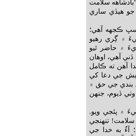
”بادشاهه سلامت
 جو هيڏي ساري
و سڀ ڪجهه آهي؛
يءَ ۾ ڳري رهيو
ءَ ۾ حاضر ٿيو
ڏني آهي، اوهان
ا آهن ته ڪامل
يش جي دعا کي
اد بندي جي حق ۾
وٺي ڏيوم، جنهن
َ ۾ پئجي ويو.
سلامت! تنهنجي
 آءٌ به خدا جي