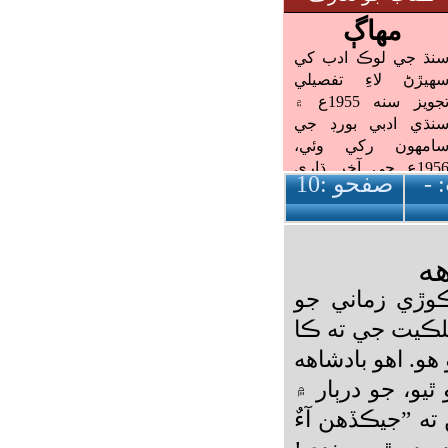
:
-
صفحو :
10
ه
ڪوڙي زماني جو
ملڪيت جي ته ڪا
 هو. اهو بادشاهه
يو، جو درٻار ۾
ته ”جيڪڏهن آءٌ