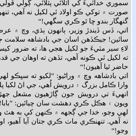
سموري خدائيءَ کي اُٿلائي پٿلائي، ڳولي ڦولي 
صورت ۾ توکي ڪو اولاد ئي لکيل نه آهي، تن
گنهگار بندو ڇا ٿو ڪري سگهي!“
اتي، ڏس ڏيندڙ وزير، ٻانهون ٻڌي، وچ ۾ عر
سائين! جيڪڏهن اسان جي بادشاهه سلامت جي
لاءِ سير مٽيءَ جو لکيل هجي ها، ته ضرور کي
ته لکيل ئي ڪونه آهي، تڏهن ته اوهان جي قدم
حاضر ٿيا آهيون!“
اتي بادشاهه وچ ۾ وراڻيو: ”لکيو ته سڀڪو لهي
وارا ڪامل بزرگ ۽ درويش اُهي، جي اڻ لکيا پلئه
انهيءَ تي درويش جون ڳاڙهيون مشعل جهڙ
ويون ۽ هڪل ڪري دهشت سان چيائين: ”بابا! ان
لهي وڃو، خدا جي ڳجهه ۾ ڪنهن کي به هٿ
نه آهي. تنهنڪري ماٺ ڪري جتان آيا آهيو، اوڏ
وڃو!“