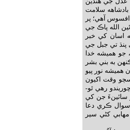
 عدل جي هنڌين
بادشاهه سلامت
 افسوس آهي؛ پر
ئين الله پاڪ جي
هه اسان کي خبر
پنڌ تي جبل جي
 جو هميشه خدا
هن به بني بشر
ن هميشه نور پيو
ڄو وقت اکيون
وريندو رهي ٿو-
سائينءَ جن کي
 سوال ڪري دعا
 مهابي کڻي سير