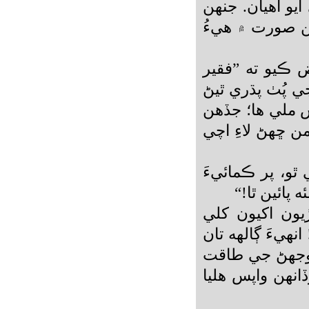
آيو آهيان. جنهن
هن صورت ۾ هيءُ
ض ڪيو ته ”فقير
 پُٺ پڌري ٿيڻ
س ملي ها؛ جڏهن
ن ڇهڻ لاءِ اچي
 ٿو، پر ڪمائيءَ
 پائين ٿا!“
يون اکيون کلي
هيءَ ڳالهه تان
 وجهڻ جي طاقت
انهن واپس هليا