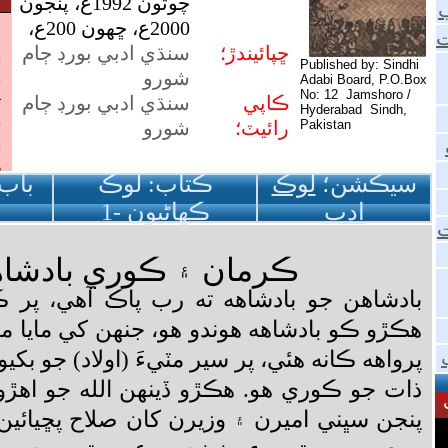
سيڪشن؛
لوڪ
ڪتاب: لوڪ
باب
ادب
ڪهاڻيون -1
ڪرمان ۽ ڪوري بادشاه
بادشاهن جو بادشاهه ته رب پاڪ آهي، پر 
هڪڙو ڪو بادشاهه هوندو هو، جنهن کي مايا 
پرواهه ڪانه هئي، پر سير مٽيءَ (اولاد) جو بکيو
ذات جو ڪوري هو. هڪڙو ڏينهن الله جو اهڙو ٿ
پنجن سڀني اميرن ۽ وزيرن کان صلاح پڇيائين 