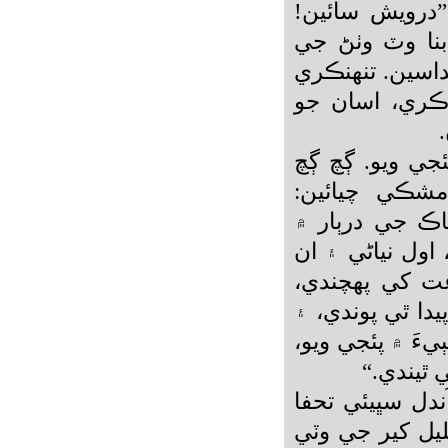
درويش سائين!
بنا وٽ وٺڻ جي
داسين. تنهنڪري
ڪري، اسان جو
ئجي ويو. ڳچ ڳچ
 مشڪي چيائين:
اڪ جي درٻار ۾
اول نياڻي ۽ ان
غت کي پهچندي،
يدا ٿي پوندي، ۽
ٻيءَ ۾ پئجي ويو،
 ٿيندي.“
ندل سڀيئي تحفا
يل کير جي وٽي