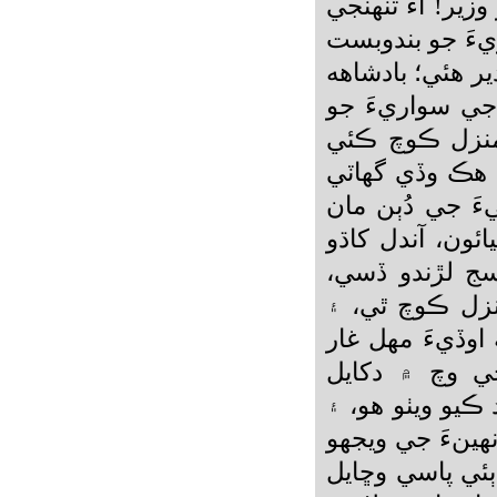
زير! آءٌ تنهنجي
يءَ جو بندوبست
 هئي؛ بادشاهه
جي سواريءَ جو
 منزل ڪوچ ڪئي
 هڪ وڏي گهاٽي
ءَ جي دُٻن مان
ئون، آندل کاڌو
سج لڙندو ڏسي،
زل ڪوچ ٿي، ۽
اوڏيءَ مهل غار
جي وچ ۾ دکايل
 ڪيو ويٺو هو، ۽
هينءَ جي ويجهو
ٻئي پاسي وڇايل