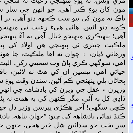
مري ويس، ته پوءِ منهنجي رعيت ته سڄي در
مون کان پوءِ ڪير آهي، جو انهن جي سار سن
پاڪ ته مون کي ٻيو سڀ ڪجهه ڏنو آهي، پر انه
ڪونه ڏنو اٿس. هاڻي هيءَ رعيت ئي منهنجو 
آهي؛ تنهنڪري منهنجو خيال آهي ته آءٌ پنهنج
ملڪيت جيئري ئي پنهنجي هن اولاد کي پن
ورهائي ڏيان، ۽ چوان ته اها ملڪيت، جا هو
آهي، سوگهي ڪري پاڻ وٽ سميٽي رکن. البت
حياتي آهي، تيسين ان کي هٿ نه لائين، با
پڄاڻان ڀلي پنهنجي ڪم آڻين. سندن وقت پوءِ سٺ
وزيرن ۽ عقل جي ويرن کي بادشاهه جي انهيءَ
ڏاڍي کل به آئي، مگر ڪنهن کي به همت نه پ
ڪڇي سگهي! آخر هڪڙي پيرسن وزير دل جهلي
ڪنڌ نمائي بادشاهه کي چيو: ”جهان پناهه، با
سر بخت جو سدائين شل خير هجي، جنهن ج