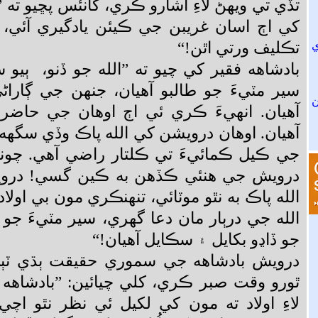
تڏي تي ويهڻ لاءِ اشارو ڪري، کانئس پڇيو ته 
کي اڄ اسان غريبن جي ڪيئن يادگيري آئي،
تڪليف ورتي اٿن!“
بادشاهه فقير کي چيو ته ”الله جو ڏنو، ٻي
سير مٽيءَ جو طالبو آهيان، جنهن جي ڳاراڻ
آهيان. انهيءَ ڪري ئي اڄ اوهان جي حاضري
آهيان. اوهان درويشن کي الله پاڪ وڏي سگهه 
جي ڪيل ڪمائيءَ تي ڪلتار راضي آهي. چوند
درويش جي هنئي ڪڏهن به ڪين گسي! درو
الله پاڪ به نٿو موٽائي، تنهنڪري مون بي اول
الله جي درٻار مان دعا گهري، سير مٽيءَ جو 
جو ڏاڍو بکايل ۽ سڪايل آهيان!“
درويش بادشاهه جي سموري حقيقت ٻڌي ٽٻيء
ٿورو وقت صبر ڪري، کلي چيائين: ”بادشاهه 
لاءِ اولاد ته مون کي لکيل ئي نظر نٿو اچي؛