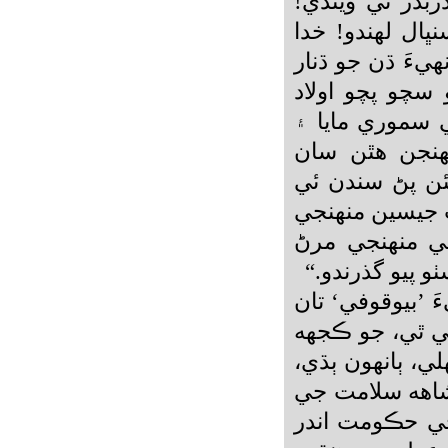
بدر ٿي ويندي!
ڀال لهندو! خدا
يءَ ڌن جو ڌنار
سچو پچو اولاد
ي سموري مايا ۽
هنجن هٿن سان
نئن پڻ سندن ئي
 جيسين منهنجي
قي منهنجي مرڻ
و پيو گذرندو.“
 ’بيوقوفي‘ تان
ئي ٿي، جو ڪجهه
، ٻانهون ٻڌي،
دشاهه سلامت جي
ي حڪومت اندر