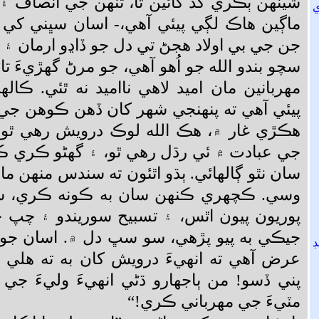
شينهن ٻڪري گڏ کائين ٿا، تنهن جي انصاف ۽
ماڳين هاڪ لڳي پيئي آهي،- اسان سڀني کي 
جن جي بي اولاد هجڻ تي دل جو ڏاڍو ارمان ۽
سچو بندو الله جو اُهو آهي، جو مرڻ گهڙيءَ تا
مهربانين مان اميد لاهي نااميد نه ٿئي. ڪال
پيئي آهي ته پنهنجي شهر کان ڏهن ڪوهن جي 
هڪڙي غار ۾، هڪ الله لوڪ درويش رهي ٿو،
جي عبادت ۾ ئي رڌل رهي ٿو، ۽ گهڻو ڪري ڪن
سان نٿو ڳالهائي. ٻڌو اٿئون ته سندس منهن ما
وسي. ڪچهري ڪنهن سان به ڪونه ڪري، س
پوريون پيون اٿس، ۽ تسبيح سوريندو ۽ چپ چ
جيڪي به پيو پڙهي، سو سڀ دل ۾. اسان جو 
عرض آهي ته انهيءَ درويش کان به ته هلي
پني ڏسو! من ٻاجهارو ڌڻي انهيءَ وليءَ جي
مٽيءَ جي مهرباني ڪري!“