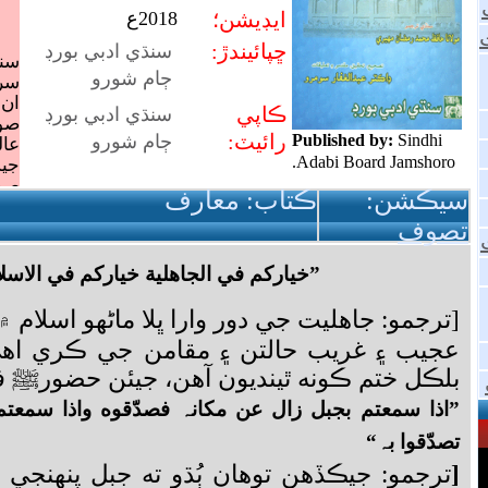
سيڪشن:
ڪتاب:
معارف
تصوف
”خيارکم في الجاهلية خيارکم في الاسل
[ترجمو: جاهليت جي دور وارا ڀلا ماڻهو اسلام ۾ 
عجيب ۽ غريب حالتن ۽ مقامن جي ڪري اه
بلڪل ختم ڪونه ٿينديون آهن، جيئن حضورﷺ فر
”
اذا سمعتم بجبل زال عن مکانہ فصدّقوه واذا سمعتم ب
تصدّقوا بہ
“
[
ترجمو: جيڪڏهن توهان ٻُڌو ته جبل پنهنجي ج