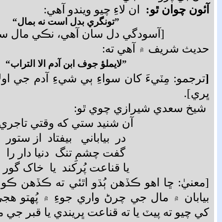
آئون چوان ٿو:
ان لاءِ چيو ويندو آهي:
”تونگري بدل است نه بمال“
[آسودگي دل سان آهي، نڪي مال سان
حديث شريف ۾ آهي ته:
”لايملؤ جوف ابن آدم الا التراب
“
[
ترجمو: مِٽيءَ کان سواءِ ٻي شيءِ آدم جي اول
ڀري].
شيخ سعدي شيرازي چوي ٿو:
آن شنيد ستي که وقتي تاجري
در بياباني بيفتاد از ستور
گفت چشمِ تنگ دنيا دار را
يا قناعت پُرکند يا خاک گور
[معنيٰ: ڇا اهو ڪڏهن ٻُڌو اٿئي ته ڪڏهن ڪو 
بيابان ۾ مال جي چرڻ واري جوءِ ۾ پُهتو هجي!
کي چيو ته پيٽ يا ته قناعت ڀريندي يا قبر جي م