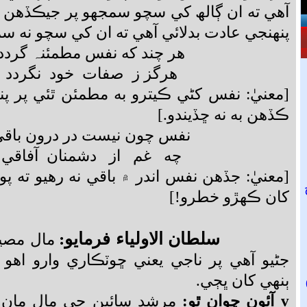
آهي ته ان ڳالھ کي سچو سمجھو پر جيڪڏهن توه
پنهنجي عادت بدلائي آهي ته ان کي سچو نه سمجھ
هر چند که نفس مطمئنہ گردد
هرگز ز صفات خود نگردد
[معنيٰ: نفس کڻي ڪيترو به مطمئن ٿئي پر 
ڪڏهن به نه ڇڏيندو.]
نفس چون نيست در درون باق
چه غم از دشمنان آفاقي
[معنيٰ: جڏهن نفس اندر ۾ باقي نه رهيو ته پو
کان ڪهڙو خطرو!]
سلطان الاولياء فرمايو:
مال مصي
جڻيو آهي پر ناجي يعني ڇوٽڪاري وارو اهو
ٻنهي کان ڀڄي.
v
آئون چوان ٿو:
مرشد سائين جي مال مان م