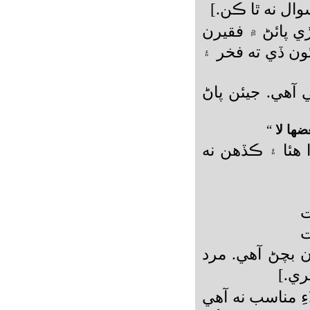
ال نه ٿا ڪن.]
ي پائڻ ۾ فقيرن
نئون ڏي ته فخر ۽
ي آهي
.
جيئن پاڻ
ضها لا
“
 هئا ۽ ڪڏهن نه
ت
ت
 بچڻ آهي. مرد
ري.]
ِ مناسب نه آهي