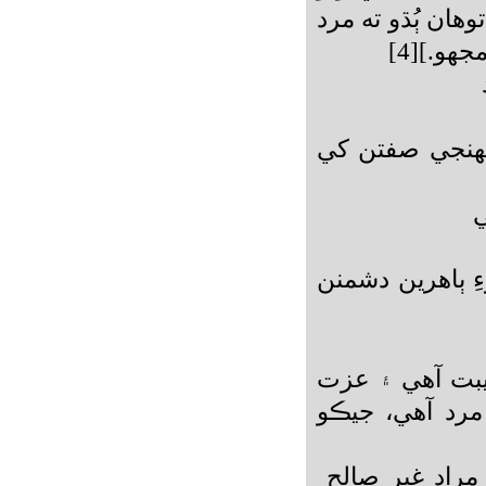
ان ٻُڌو ته مرد
و.][4]
پنهنجي صفتن کي
ي
ءِ ٻاهرين دشمنن
بت آهي ۽ عزت
 مرد آهي، جيڪو
راد غير صالح