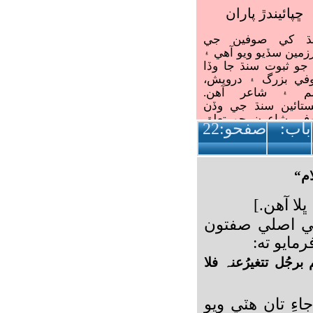
باب
:
صفحو:22
ام
“
ڀلا آهن.]
ي اصلي صفتون
مايو ته:
رجُل تتغيرُعنہ فلا
اءِ تان هٽي ويو