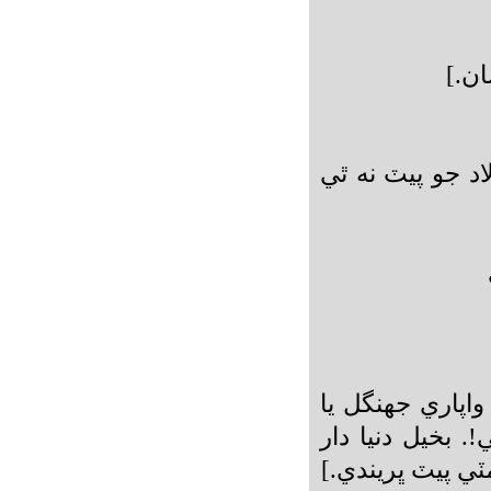
.]
اد جو پيٽ نه ٿي
واپاري جھنگل يا
. بخيل دنيا دار
ٽي پيٽ ڀريندي.]