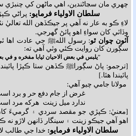
چهري مان سڃاڻندين، اهي ماڻهن کي چنبڙي سو
سلطان الاولياء فرمايو:
پراڻي ڪپڙ
لاءِ ڪو به عار نه آهي پر جيڪڏهن الله تعاليٰ 
وڏائي کان سواءِ اهو پائڻ گھرجي
.
آئون چوان ٿو
: رسول اللهﷺ جي عادت اها ئ
سڳورن کان روايت ڪئي وئي آهي ته:
”
يلبس في بعض الاحيان ثيابا مفخره و في بع
[ترجمو: پاڻ سڳوراﷺ ڪڏهن سٺا ڪپڙا پائيندا
پائيندا هئا.]
مولانا جامي چيو آهي:
غرض از جام دفع حر و برد اس
ندارد ميل زينت هرکه مرد اس
[معنيٰ: ڪپڙي جو مقصد سردي ۽ گرميءَ کان
اهو آهي جيڪو زينت ۽ سينگار ڏانهن لاڙو نه ڪ
سلطان الاولياء فرمايو:
خدا جي طالب لاء