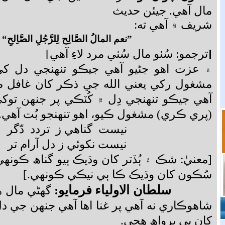
مال آهي. جيئن حديث
شريف ۾ آهي ته:
”
نعم المالُ الصَّالِح لِلرَّجُلِ الصَّاِلحِ
“
[
ترجمو: سُٺو مال سُٺي مرد لاءِ آهي]
۽ عزت اهو جڻيو آهي جيڪو تنهنجي دل کي
مشغول رکي يعني الله جي ذڪر کان غافل ڪ
آهي جيڪو تنهنجي دِل ۾ کُٽڪي پر جنهن توکي
(پري ڪري) مشغول ڪيو، اهو تنهنجو بُت آهي.
نيست گناهي ز تردد دّگر
نيست نکوئي ز دل آرام تر
[معنيٰ: شڪ ۽ ٻُڏتر کان وڌيڪ ٻيو گناھ ڪونه
سُڪون کان وڌيڪ ڪا ٻي نيڪي ڪونهي.]
سلطان الاولياء فرمايو:
گھڻي مال 
شاهوڪاري نه آهي پر غنا اها آهي جنهن جي 
کان بي پرواھ هجي.