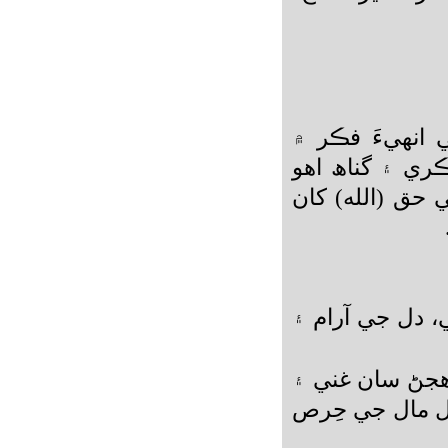
 انهيءَ فڪر ۾
ري ۽ گناھ اهو
 حق (الله) کان
ي، دل جي آرام ۽
هجڻ سان غني ۽
دل مال جي حِرص