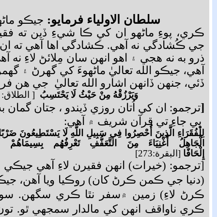
سلطان الاولياء فرمايو:
جيڪو ماڻ
ڪري، پوءِ ماڻهو ان کي ڪا شيءِ ڏين ته فق
جي ڪُشادگي نه آهي. ڪشادگي اها آهي ته ان 
ذرو به نه هجي ۽ اهو انهن سان مِلائڻ لاءِ نه 
آهي، جيڪو الله تعاليٰ ماڻهوءَ کي گھرڻ ۽ گھم
ڏئي، جنهن ڏانهن اشارو الله تعاليٰ جي هن فر
وَيَرْزُقْهُ مِنْ حَيْثُ لَا يَحْتَسِبُ
[ الطلاق: 3]
[
ترجمو: ان کي اُتان روزي ڏيندو ، جتان گمان ب
ٻي جاءِ تي قرآن شريف ۾ آهي:
لِلْفُقَرَاءِ الَّذِينَ أُحْصِرُوا فِي سَبِيلِ اللَّهِ لَا يَسْتَطِيعُونَ ضَرْب
الْجَاهِلُ أَغْنِيَاءَ مِنَ التَّعَفُّفِ تَعْرِفُهُم بِسِيمَاهُمْ 
إِلْحَافًا
[البقرة:273]
[ترجمو: (خيرات) انهن فقيرن لاءِ آهي جيڪي 
(دنيا جي ڪمن ڪرڻ کان) روڪيا ويا آهن، ج
ڪرڻ لاءِ) زمين ۾سفر نٿا ڪري سگھن. سو
ڪري ناواقف انهن کي مالدار سمجھي ٿو. تو