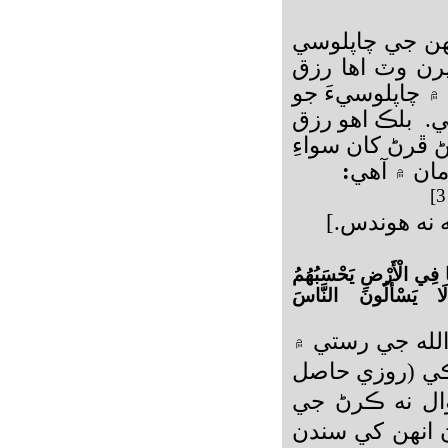
هن جي چاپلوسي
يرن وٽ اها رزق
۾ چاپلوسيءَ جو
آهي. بلڪ اهو رزق
ڻ ڦرڻ کان سواءِ
مان ۾ آهي
:
ه نه هوندس.]
ًا فِي الْأَرْضِ يَحْسَبُهُمُ
لَا يَسْأَلُونَ النَّاسَ
الله جي رستي ۾
يڪي (روزي حاصل
ال نه ڪرڻ جي
ن انهن کي سندن