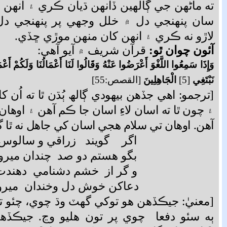
ته ماڻهن جي ڳالهين ڏانهن ڌيان ڪري ۽ انهن 
سان پنهنجي دل ۾ خلل وجھي پر پنهنجي دل 
لاڙو نه ڪري ۽ انهن کان منهن موڙي ڇڏي.
آئون چوان ٿو:
قرآن شريف ۾ آيو آهي:
وَإِذَا سَمِعُوا اللَّغْوَ أَعْرَضُوا عَنْهُ وَقَالُوا لَنَا أَعْمَالُنَا وَلَكُمْ أَعْ
نَبْتَغِي
[5]
الْجَاهِلِينَ
[القصص:55]
[ترجمو: اهي جڏهن بيهودي ڳالھ ٻُڌن ٿا ته اُن کا
۽ چون ٿا ته اسان لاءِ اسان جا ڪم آهن ۽ اوهان 
آهن. اوهان تي سلام هجي اسان کي جاهل نه ٿا 
اگر گويند زراقي و سالوس
بگو هستم دو صد چندان ميرو
و گر از خشم دشنامي دهندت
دعاکن خوش دل وخندان ميرو
[معنيٰ: جيڪڏهن هو توکي گھٽ وڌ چوي، چئو ته
ٻه سئو دفعا چوي پر تون هليو وڃ. جيڪڏ