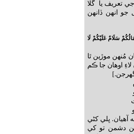
جي تعريف يا گلا
جو انهن ڏانهن
مَالُكُمْ سَلَامٌ عَلَيْكُمْ لَا
ن مُنهن موڙين ٿا
لاءِ اوهان جا ڪم
گھرجن.]
 آهيان. ڀلي کڻي
هن دشمن تو کي