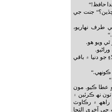
دا حافظ!“
ڏين؟“
جنت جي
ي طرف نھاريو،
“
ٿي ويو ھو.
راڻيو.
ِ جو دنيا ۾ باقي
 ڪونھي.“
“
 عطا ڪيو. مون
ون نھ ڪرئين ۽
 راھھ ۾ رڪاوٽ
 جي آخري التجا