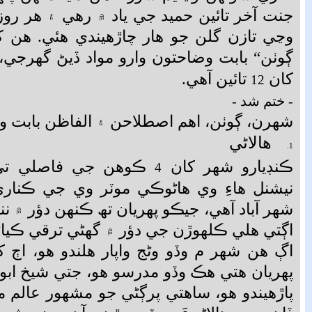
جنت آخر تائين حميد جي ياد ۾ رھي ۽ ھر رو
وڃي تازن گلن جو ھار چاڙھيندي ھئي. ھن کا
ڳوٺن“ بابت وضاحتون وارو مواد ڏيڻ گھرج
کان
تائين آھي.
12
- ختم شد -
شھرن، ڳوٺن، اھم اصطلاحن ۽ الفاظن بابت 
ھالاڻي
1.
ڪنڊيارو شھر کان
ڪوھن جي فاصلي تي 
4
نيشنل ھاءِ وي ھاڻوڪي موٽر وي جي ڪناري
شھر آباد آھي، جيڪو پھريان تھ ڪنھن دؤر ۾ ننڍ
اڳتي ھلي ڪلھوڙن جي دؤر ۾ گھڻي ترقي ڪيائ
اڳ ھن شھر م وڏو وڻج واپار ھلندو ھو، اڄ 
پھريان ھتي ھڪ وڏو مدرسو ھو، جتي شيخ ابو
پاڙھيندو ھو، ساھتي پرڳڻي جو مشھور عالم 