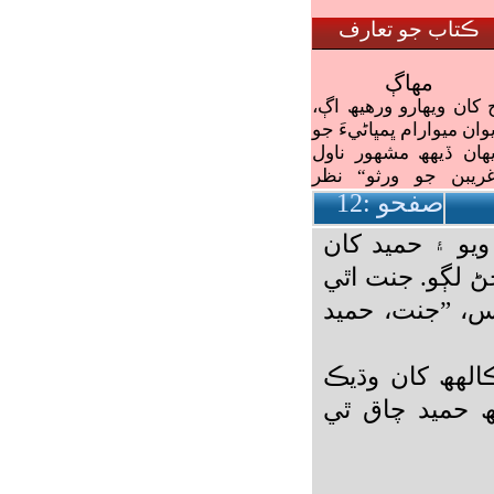
صفحو :
12
يو ۽ حميد کان
 لڳو. جنت اٿي
س، ”جنت، حميد
الھھ کان وڌيڪ
ھ حميد چاق ٿي