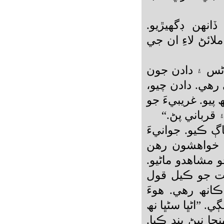
انھن ڊگھيڙيو.
ئڻ لاءِ ان جي
ڻس ۽ دادن جون
رھي. دادن چيو،
پيو. غريبيءَ جو
قرباني پڻ.“
 ڪيو. جوانيءَ
 خواھشون رھن
مشاھدو ماڻيو.
ت جو ڪيل قول
ڪانھ رھي. ھوءَ
. ”اڻڀا سڻڀا نھ
ا نيڻ بند ڪيا.