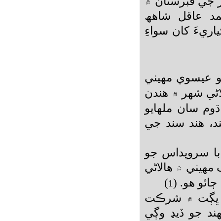
ر جي قبرستان ۾
مد عاقل شاھھ
ريءَ کان سواءِ
و عيسوي مھيني
لاڻي شھر ۾ ھندن
وم سان ملھايو
بند، ھند سند جي
با سروپداس جو
مھيني ۾ ھالاڻي
ئو ھو. (
)
1
ھن ڀڳت ۾ شرڪت
ند جو ڏيڍ وڳي