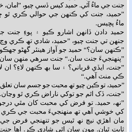
جنت جي ماءُ آئي. حميد کيس ڏسي چيو، ”امان، خ
”حميد، جنت کي ڪنھن جي حوالي ڪري ٿو ڇ
ماءُ پڇيس.
حميد دادن ڏانھن اشارو ڪيو ۽ پوءِ جنت ج
جنھن تي جنت چيو، ”حميد، شادي تھ ڪري وڃ.
”ڪنھن سان؟“ حميد جو آواز ھينئر گھڻو جھڪو 
”پنھنجيءَ جنت سان.“ جنت سرھي منھن سان و
”جنت، ايڏي قرباني؟ ۽ سا بھ ڪنھن لاءِ؟ ان لاء
ڪي منٽ آھي.“
”حميد، تو ڪين چيو تھ محبت جو جسم سان تعلق
”جنت، ڏک اٿم جو توکي ناراض ڪري ٿو وڃان.
”نھ، حميد. تو فرض کي محبت کان مٿي درجو
کي خوشي آھي تھ منھنجيءَ محبت جي ڪري ت
مان اھڙي نيچ نھ ٿيس جو تنھنجي فرض جي
ثابت ٿيان. مون سان اٿي شادي ڪر. اھا جنت