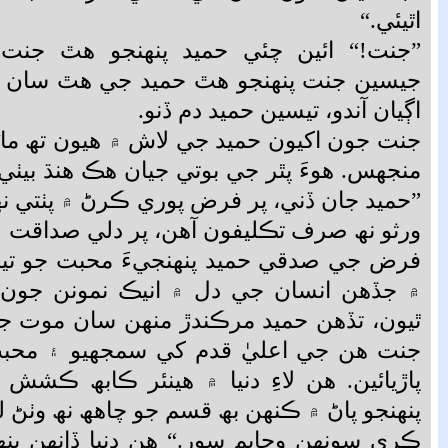
اٿيئي.“
”جنت!“ ائين چئي حميد پنھنجو ھٿ جنت ڏ
جيسين جنت پنھنجو ھٿ حميد جي ھٿ سان ملا
اڳيان آندو، تيسين حميد دم ڏنو.
جنت جون اکيون حميد جي لاش ۾ ھيون تھ ما
منجھس. ھوءَ پٿر جي بوتي جيان ھڪ ھنڌ بيٺي 
”حميد جان ڏني، پر فرض پوري ڪرڻ ۾ پٺتي نھ 
ورثو نھ صرف تڪليفون آھن، پر دلي صداقت ۽ 
فرض جي صدقي حميد پنھنجيءَ محبت جو تياڳ
۾ جڏھن انسان جي دل ۾ انيڪ نمونن جون
ٿيون، تڏھن حميد مرڪندڙ منھن سان موت جو 
جنت ھن جي اعليٰ قدم کي سمجھيو ۽ محب
پاڙيائين. ھن لاءِ دنيا ۾ ھينئر ڪابھ ڪشش 
پنھنجو پاڻ ۾ ڪنھن بھ قسم جو چاھھ نھ وٺڻ لڳي
ڪري سونھن وڃايم سور.“ ھن دنيا ڏانھن پنھنج