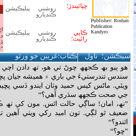
سيڪشن؛ ناول
ڪتاب:غريبن جو ورثو
ھو ٻيو بھ ڪجھھ چوڻ تي ھو، تھ دادن اچي و
سندس تندرستيءَ جي باري ۾ ھميشه جيان پڇڻ
ويئي. ماڻس کيس حميد وٽان ايندو ڏسي پڇي
جي صحت ڪجھھ سڌري آھي؟“
”نھ، امان! ساڳي حالت اٿس. مون کي تھ ڪ
ضعيف ٿو لڳي. تون اميد رکي ويٺي آھين ت
اٿندو؟“
”ڇو؟“