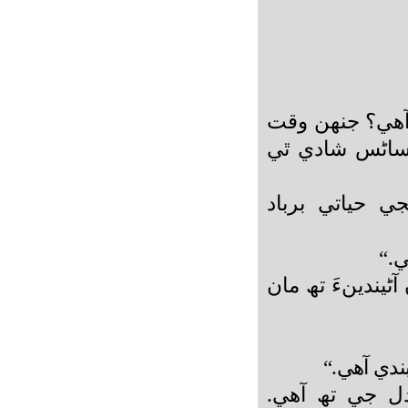
آھي؟ جنھن وقت
ساڻس شادي ٿي
ي حياتي برباد
ي.“
ڻيندينءَ تھ مان
ندي آھي.“
ل جي تھ آھي.