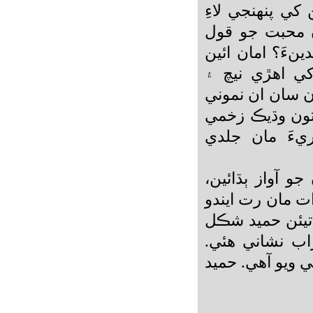
ي پنھنجي لاءِ
محبت جو قول
نءَ؟ امان ائين
ي اھڙي نيچ ۽
 سان ان نموني
تون وڌيڪ زخمي
يءَ مان جلدي
و آواز ٻڌائين،
 مان رت ايندو
تيئن حميد شڪل
راب نشاني ھئي.
ويو آھي. حميد