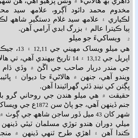
ڏاھري بھ ھالاڻيءَ ۾ وٽس پڙھيو آھي، ھن شھ
مخدوم محمد دائود آڳرو، علامھ سيد مح
لڪياري ۽ علامھ سيد غلام دستگير شاھھ لڪيا
ٻيا ڪيترا عالم ۽ بزرگ ابدي آرامي آھن.
ويساکيءَ جو ميلو
2.
ھي ميلو ويساک مھيني جي
۽
، جيڪ
13
12,11
اپريل جي
۽
تاريخ بيھندي آھي، تي ھا
14
13,12
جي مندر درٻار صاحب جي اڱڻ ۾ وڏي ڌام ڌ
ويندو آھي، جنھن ۾ ھالاڻيءَ جا ديوان ۽ ڀائي
ڀڳتن کي نينڊ ڏئي گھرائيندا آھن.
حقيقت ۾ ھي ميلو ھندن جي روحاني گرو با
جنم ڏينھن آھي، جو پاڻ سن
ع جي ويساک 
1872
شھر کان
ميل
ڏور ساجن شاھھ جي ڳوٺ ۾ ڄا
43
ميلي دوران ھندو توڙي مسلمان ٽيئي ڏين
ڪندا آھن ۽ اھڙي طرح ٽنھي ڏينھن ۾ منجھ