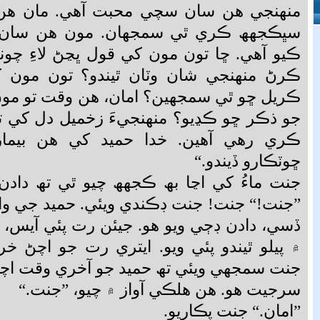
منھنجي ھن سان سچي محبت آھي. مان ھن ک
سڀڪجھھ ڪري ٿي سمجھان. مون ھن سان 
ڪيو آھي. ڇا تون مون کي قول ڀڃڻ لاءِ چوندي
ڪرڻ منھنجي شان وٽان ٿيندو؟ تون مون ک
ڪريل ڇو ٿي سمجھين؟ امان، ھن وقت تو مون
جو ذڪر ڇو ڪڍيو؟ منھنجيءَ زخميل دل کي 
ڪري رھي آھين. خدا حميد کي ھن بيمار
ڇوٽڪارو ڏيندو.“
جنت ماءُ کي اڃا بھ ڪجھھ چيو ٿي تھ دادن ج
”جنت!“ جنت! جنت ڊڪندي ويئي. حميد جي وات
ڏسي، دادن ڊڄي ويو ھو. جيئن رت پئي آيس، 
۾ پيلو ٿيندو پئي ويو. ايتري رت جو اچڻ خ
جنت سمجھي ويئي تھ حميد جو آخري وقت اچي 
سرجيت ھو. ھن ھلڪي آواز ۾ چيو، ”جنت.“
”امان.“ جنت پڪاريو.