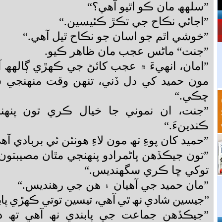
”سلھھ مان ڪو اٿيو آھي؟“
”اجائي نڪاح جي تڪڙ ڪئيسين.“
”خوشي اٿم جو اسان جو نڪاح ٿيل آھي.“
”جنت“ ماڻس عجب مان ظاھر ڪيو.
”امان، انھيءَ ۾ عجب کائڻ جي ڪھڙي ڳالھھ 
مون حميد کي دل ڏني، تنھن وقت منھنجي 
چڪي.“
”جنت، ان نموني جا خيال ڪري تون پنھنج
ڪندينءَ.“
”حميد کان پوءِ تھ مون لاءِ ھونئن ئي بربادي آھ
”تون جيڪڏھن پاڻمرادو پنھنجي مٿان مصيبتون آ
توکي ڇا ڪري سگھنديس.“
”مان حميد جي آھيان ۽ ھن جي رھنديس.“
”جيسين شادي نھ ٿي آھي، تيسين توتي ڪھڙي پاب
”جيڪڏھن جماعت جي پابندي نھ آھي تھ د