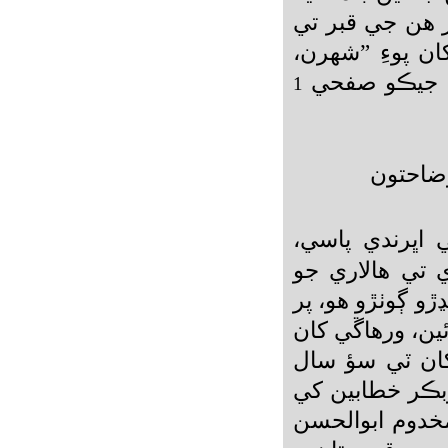
ز ھن جي قبر تي
ن پوءِ ”شھرن،
ي، جيڪو صفحي
1
وضاحتون
اڀرندي پاسي،
 تي ھالاري جو
ڙو ڳوٺڙو ھو، پر
ين، ورھاڱي کان
کان ٽي سؤ سال
بڪر خطابين کي
مخدوم ابوالحسن